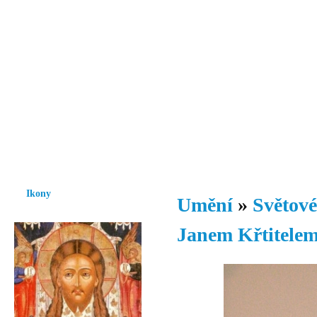
Vzrůst mravnosti a morálky je
nezbytnou podmínkou rozvoje
společnosti.
Úvod
Ikony
Hesychasmus
Umění
Knihovna
Hudba
Fot
Ikony
Umění
»
Světové
Janem Křtitelem