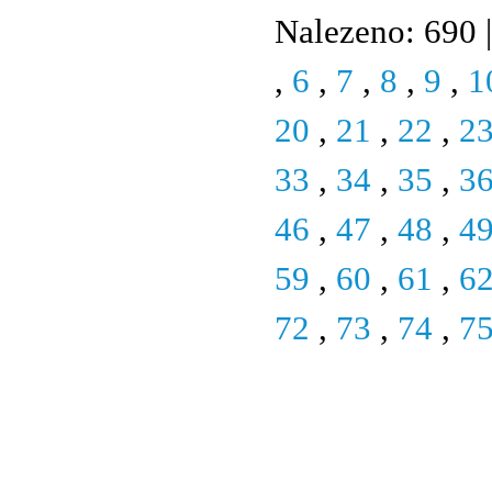
Nalezeno: 690 |
,
6
,
7
,
8
,
9
,
1
20
,
21
,
22
,
2
33
,
34
,
35
,
3
46
,
47
,
48
,
4
59
,
60
,
61
,
6
72
,
73
,
74
,
7
© 2011 Rodon.CZ
Hlavní stránka
|
Knihovna
|
Uměn
Všechna práva vyhrazena
Podmínky užití
|
Mapa stránek
|
Kont