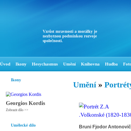
Vzrůst mravnosti a morálky je
nezbytnou podmínkou rozvoje
společnosti.
Úvod
Ikony
Hesychasmus
Umění
Knihovna
Hudba
Fot
Ikony
Umění
»
Portrét
Georgios Kordis
Zobrazit dílo >>
Umělecké dílo
Bruni Fjodor Antonovič