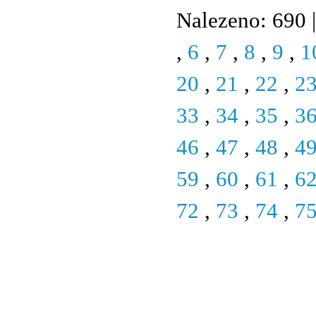
Nalezeno: 690 |
,
6
,
7
,
8
,
9
,
1
20
,
21
,
22
,
2
33
,
34
,
35
,
3
46
,
47
,
48
,
4
59
,
60
,
61
,
6
72
,
73
,
74
,
7
© 2011 Rodon.CZ
Hlavní stránka
|
Knihovna
|
Uměn
Všechna práva vyhrazena
Podmínky užití
|
Mapa stránek
|
Kont