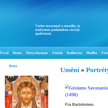
Vzrůst mravnosti a morálky je
nezbytnou podmínkou rozvoje
společnosti.
Úvod
Ikony
Hesychasmus
Umění
Knihovna
Hudba
Fot
Ikony
Umění
»
Portrét
Fra Bartolomeo