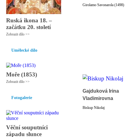
Girolamo Savonarola (1498)
Ruská ikona 18. –
začátku 20. století
Zobrazit dílo >>
Umělecké dílo
Moře (1853)
Zobrazit dílo >>
Gajduková Irina
Fotogalerie
Vladimirovna
Biskup Nikolaj
Věční souputníci
západu slunce