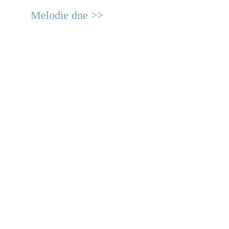
Melodie dne >>
© 2011 Rodon.CZ
Hlavní stránka
|
Knihovna
|
Uměn
Všechna práva vyhrazena
Podmínky užití
|
Mapa stránek
|
Kont