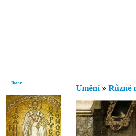
Vzrůst mravnosti a morálky je
nezbytnou podmínkou rozvoje
společnosti.
Úvod
Ikony
Hesychasmus
Umění
Knihovna
Hudba
Fot
Ikony
Umění
»
Různé 