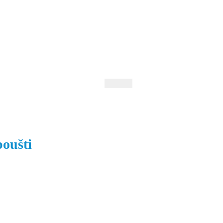
 Andrejev
Fond Daniila Andrejeva
oručujeme
Naše knihovna
oušti