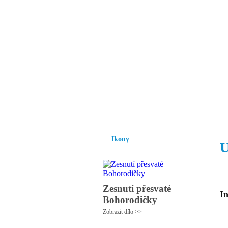
Vzrůst mravnosti a
nezbytnou podmínk
společnosti.
Úvod
Ikony
Hesychasmus
Umění
Ikony
U
Zesnutí přesvaté
In
Bohorodičky
Zobrazit dílo >>