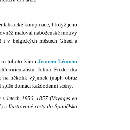
ntalistické kompozice, I když jeho
í rovněž maloval náboženské motivy
mě i v belgických městech Gheel a
rem tohoto žánru
Jeanem-Léonem
ře-orientalistu Johna Fredericka
 na několik výjimek (např. obraz
 spíše domácí každodenní scény.
tu v letech 1856–1857
(
Voyages en
7
) a
Ilustrované cesty do Španělska