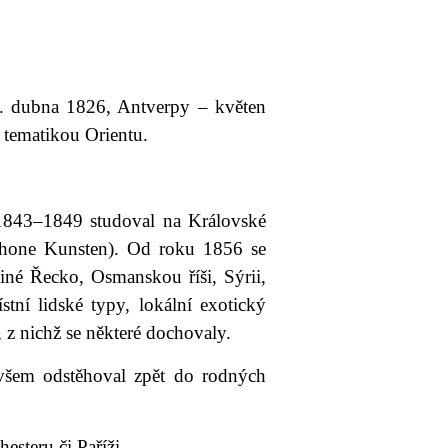
5. dubna 1826, Antverpy – květen
 tematikou Orientu.
 1843–1849 studoval na Královské
chone Kunsten). Od roku 1856 se
iné Řecko, Osmanskou říši, Sýrii,
tní lidské typy, lokální exotický
, z nichž se některé dochovaly.
 ovšem odstěhoval zpět do rodných
steru či Paříži.