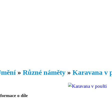
Daniil
 morálky je
ou rozvoje
Knihovna
Hudba
Fotogalerie
Videogalerie
Témata
Dop
mění
»
Různé náměty
»
Karavana v p
formace o díle