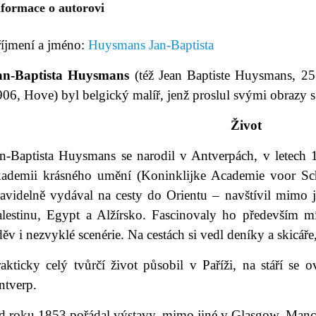
nformace o autorovi
říjmení a jméno:
Huysmans Jan-Baptista
an-Baptista Huysmans
(též Jean Baptiste Huysmans, 2
06, Hove) byl belgický malíř, jenž proslul svými obrazy s
Život
an-Baptista Huysmans se narodil v Antverpách, v letech
kademii krásného umění (Koninklijke Academie voor S
ravidelně vydával na cesty do Orientu – navštívil mimo j
alestinu, Egypt a Alžírsko. Fascinovaly ho především mís
ěv i nezvyklé scenérie. Na cestách si vedl deníky a skicáře
rakticky celý tvůrčí život působil v Paříži, na stáří se
ntverp.
d roku 1853 pořádal výstavy, mimo jiné v Glasgow, Manche