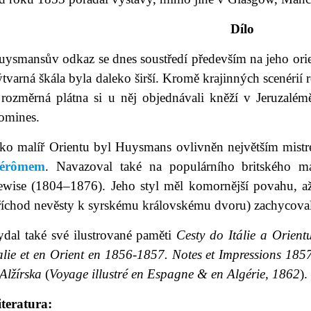
Dílo
uysmansův odkaz se dnes soustředí především na jeho orie
tvarná škála byla daleko širší. Kromě krajinných scenéri
 rozměrná plátna si u něj objednávali kněží v Jeruzalé
omines.
ako malíř Orientu byl Huysmans ovlivněn největším mist
érômem
. Navazoval také na populárního britského malí
ewise (1804–1876). Jeho styl měl komornější povahu, až
říchod nevěsty k syrskému královskému dvoru) zachycoval
ydal také své ilustrované paměti
Cesty do Itálie a Orien
alie et en Orient en 1856-1857. Notes et Impressions 185
 Alžírska
(
Voyage illustré en Espagne & en Algérie, 1862
).
iteratura: