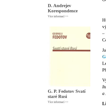
D. Andrejev
Korespondence
Více informací >>
H
vý
–
C
J
G
L
P
V
It
G. P. Fedotov Svatí
a
staré Rusi
Více informací >>
L