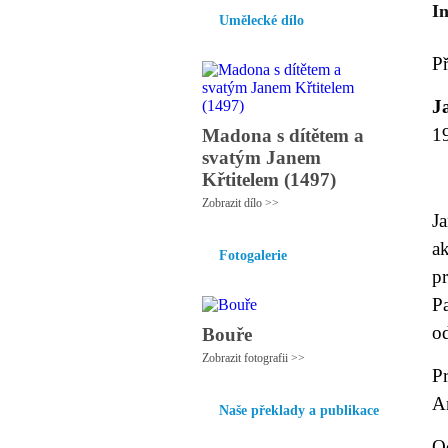
I
Umělecké dílo
P
J
19
Madona s dítětem a
svatým Janem
Křtitelem (1497)
Zobrazit dílo >>
J
a
Fotogalerie
p
P
od
Bouře
Zobrazit fotografii >>
P
A
Naše překlady a publikace
O