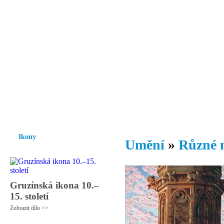
Vzrůst mravnosti a morálky je
nezbytnou podmínkou rozvoje
společnosti.
Úvod
Ikony
Hesychasmus
Umění
Knihovna
Hudba
Fot
Ikony
Umění
»
Různé 
Gruzínská ikona 10.–
15. století
Zobrazit dílo >>