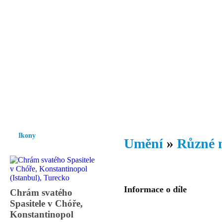
Vzrůst mravnosti a morálky je
nezbytnou podmínkou rozvoje
společnosti.
Úvod
Ikony
Hesychasmus
Umění
Knihovna
Hudba
Fot
Ikony
Umění
»
Různé 
Informace o díle
Chrám svatého
Spasitele v Chóře,
Konstantinopol