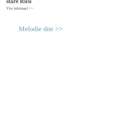
staré Rusi
Více informací >>
Melodie dne >>
© 2011 Rodon.CZ
Hlavní stránka
|
Knihovna
|
Uměn
Všechna práva vyhrazena
Podmínky užití
|
Mapa stránek
|
Kont