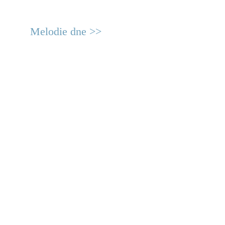
Melodie dne >>
© 2011 Rodon.CZ
Hlavní stránka
|
Knihovna
|
Uměn
Všechna práva vyhrazena
Podmínky užití
|
Mapa stránek
|
Kont