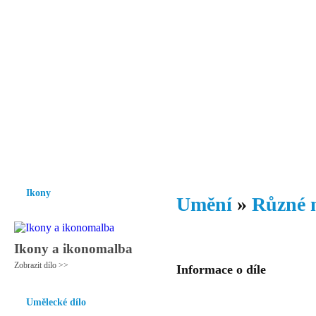
Vzrůst mravnosti a morálky je
nezbytnou podmínkou rozvoje
společnosti.
Úvod
Ikony
Hesychasmus
Umění
Knihovna
Hudba
Fot
Ikony
Umění
»
Různé 
Ikony a ikonomalba
Zobrazit dílo >>
Informace o díle
Umělecké dílo