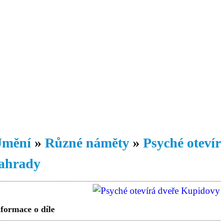
Daniil
 morálky je
ou rozvoje
Knihovna
Hudba
Fotogalerie
Videogalerie
Témata
Dop
mění
»
Různé náměty
»
Psyché oteví
ahrady
formace o díle