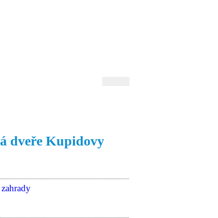
 Andrejev
Fond Daniila Andrejeva
oručujeme
Naše knihovna
rá dveře Kupidovy