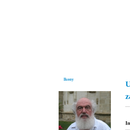
Vzrůst mravnosti a
nezbytnou podmínk
společnosti.
Úvod
Ikony
Hesychasmus
Umění
Ikony
U
z
In