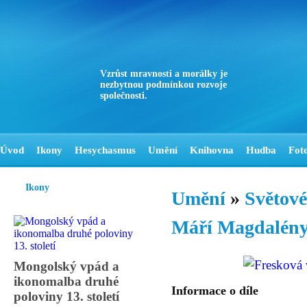
Vzrůst mravnosti a morálky je
nezbytnou podmínkou rozvoje
společnosti.
Úvod
Ikony
Hesychasmus
Umění
Knihovna
Hudba
Fot
Ikony
Umění
»
Světové
Máří Magdalény, 
Mongolský vpád a
ikonomalba druhé
Informace o díle
poloviny 13. století