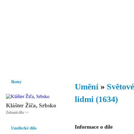
Vzrůst mravnosti a morálky je
nezbytnou podmínkou rozvoje
společnosti.
Úvod
Ikony
Hesychasmus
Umění
Knihovna
Hudba
Fot
Ikony
Umění
»
Světové
lidmi (1634)
Klášter Žiča, Srbsko
Zobrazit dílo >>
Informace o díle
Umělecké dílo