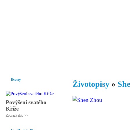
Vzrůst mravnosti a morálky je
nezbytnou podmínkou rozvoje
společnosti.
Úvod
Ikony
Hesychasmus
Umění
Knihovna
Hudba
Fot
Ikony
Životopisy
»
She
Povýšení svatého
Kříže
Zobrazit dílo >>