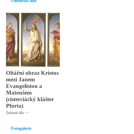
Umělecké dílo
Oltářní obraz Kristus
mezi Janem
Evangelistou a
Matoušem
(cisterciácký klášter
Pforta)
Zobrazit dílo >>
Fotogalerie