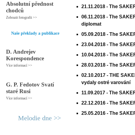
Absolutní přednost
21.11.2018 -
The SAKER 
chodců
06.11.2018 -
The SAKER 
Zobrazit fotografii >>
diplomat
Naše překlady a publikace
05.09.2018 -
The SAKER 
23.04.2018 -
The SAKER 
D. Andrejev
10.04.2018 -
The SAKER 
Korespondence
28.03.2018 -
The SAKER 
Více informací >>
02.10.2017 -
THE SAKER 
vydaly ostré varování
G. P. Fedotov Svatí
staré Rusi
11.09.2017 -
The SAKER -
Více informací >>
22.12.2016 -
The SAKER 
25.05.2016 -
The SAKER:
Melodie dne >>