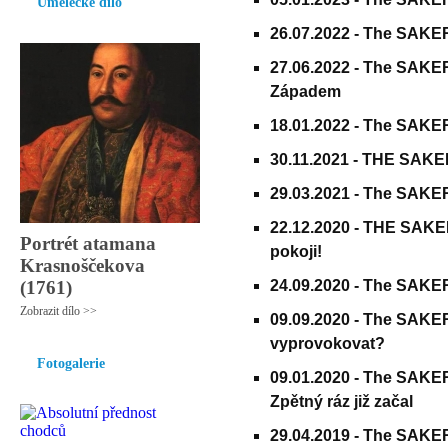
Umělecké dílo
26.07.2022 -
The SAKER 
27.06.2022 -
The SAKER 
Západem
18.01.2022 -
The SAKER 
30.11.2021 -
THE SAKER 
29.03.2021 -
The SAKER 
22.12.2020 -
THE SAKER 
Portrét atamana
pokoji!
Krasnoščekova
(1761)
24.09.2020 -
The SAKER 
Zobrazit dílo >>
09.09.2020 -
The SAKER 
vyprovokovat?
Fotogalerie
09.01.2020 -
The SAKER -
Zpětný ráz již začal
29.04.2019 -
The SAKER 