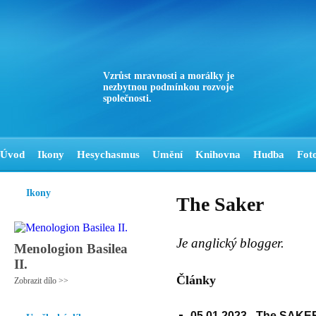
Vzrůst mravnosti a morálky je
nezbytnou podmínkou rozvoje
společnosti.
Úvod
Ikony
Hesychasmus
Umění
Knihovna
Hudba
Fot
Ikony
The Saker
Je anglický blogger.
Menologion Basilea
II.
Články
Zobrazit dílo >>
05.01.2023 -
The SAKER