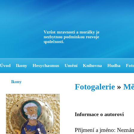
Vzrůst mravnosti a morálky je
nezbytnou podmínkou rozvoje
společnosti.
Úvod
Ikony
Hesychasmus
Umění
Knihovna
Hudba
Fot
Ikony
Fotogalerie
»
Mě
Informace o autorovi
Příjmení a jméno: Nezná