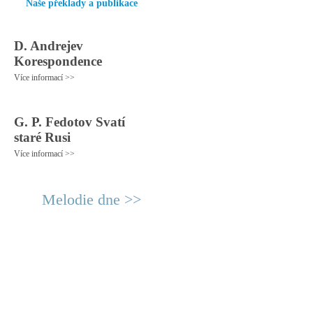
Naše překlady a publikace
D. Andrejev
Korespondence
Více informací >>
G. P. Fedotov Svatí
staré Rusi
Více informací >>
Melodie dne >>
© 2011 Rodon.CZ
Hlavní stránka
|
Knihovna
|
Uměn
Všechna práva vyhrazena
Podmínky užití
|
Mapa stránek
|
Kont