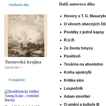
Další autorova díla:
Umělecké dílo
Hovory s T. G. Masary
O věcech obecných čili
Povídky z jedné kapsy
R.U.R.
Ze života hmyzu
Povětroň
Turnovská krajina
Továrna na absolutno
Zobrazit dílo >>
Kniha apokryfů
Fotogalerie
Kritika slov
Loupežník
Adam stvořitel
O umění a kultuře III