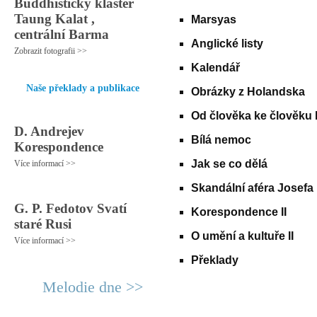
Buddhistický klášter
Taung Kalat ,
Marsyas
centrální Barma
Anglické listy
Zobrazit fotografii >>
Kalendář
Naše překlady a publikace
Obrázky z Holandska
Od člověka ke člověku I
D. Andrejev
Bílá nemoc
Korespondence
Jak se co dělá
Více informací >>
Skandální aféra Josefa
G. P. Fedotov Svatí
Korespondence II
staré Rusi
O umění a kultuře II
Více informací >>
Překlady
Melodie dne >>