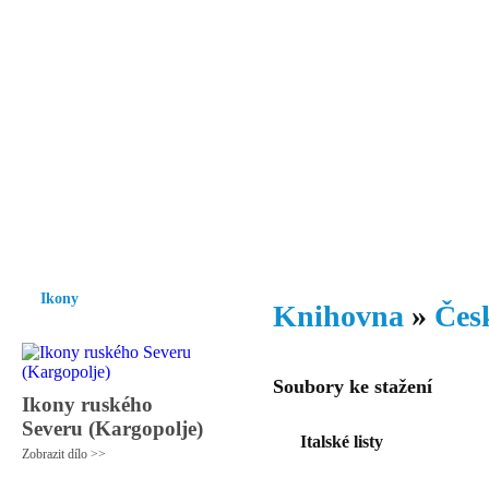
Vzrůst mravnosti a morálky je
nezbytnou podmínkou rozvoje
společnosti.
Úvod
Ikony
Hesychasmus
Umění
Knihovna
Hudba
Fot
Ikony
Knihovna
»
Česk
Soubory ke stažení
Ikony ruského
Severu (Kargopolje)
Italské listy
Zobrazit dílo >>