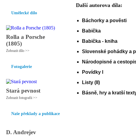
Další autorova díla:
Umělecké dílo
Báchorky a pověsti
Babička
Rolla a Porsche
Babička - kniha
(1805)
Zobrazit dílo >>
Slovenské pohádky a po
Národopisné a cestopi
Fotogalerie
Povídky I
Listy (II)
Stará pevnost
Básně, hry a kratší text
Zobrazit fotografii >>
Naše překlady a publikace
D. Andrejev