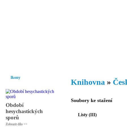
Vzrůst mravnosti a morálky je
nezbytnou podmínkou rozvoje
společnosti.
Úvod
Ikony
Hesychasmus
Umění
Knihovna
Hudba
Fot
Ikony
Knihovna
»
Česk
Soubory ke stažení
Období
hesychastických
Listy (III)
sporů
Zobrazit dílo >>