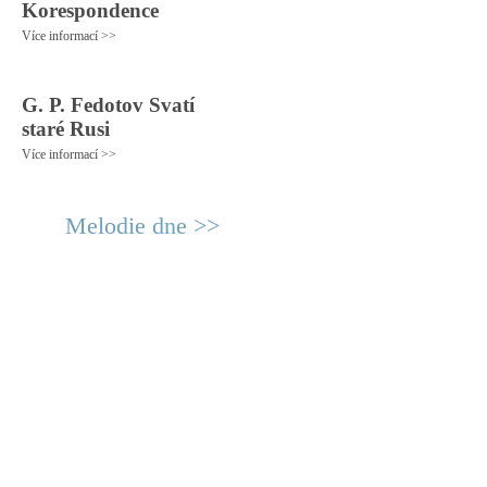
Korespondence
Více informací >>
G. P. Fedotov Svatí
staré Rusi
Více informací >>
Melodie dne >>
© 2011 Rodon.CZ
Hlavní stránka
|
Knihovna
|
Uměn
Všechna práva vyhrazena
Podmínky užití
|
Mapa stránek
|
Kont