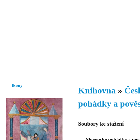
Vzrůst mravnosti a morálky je
nezbytnou podmínkou rozvoje
společnosti.
Úvod
Ikony
Hesychasmus
Umění
Knihovna
Hudba
Fot
Ikony
Knihovna
»
Česk
pohádky a pověs
Soubory ke stažení
Slovenské pohádky a pově