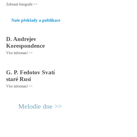
Zobrazit fotografii >>
Naše překlady a publikace
D. Andrejev
Korespondence
Více informací >>
G. P. Fedotov Svatí
staré Rusi
Více informací >>
Melodie dne >>
© 2011 Rodon.CZ
Hlavní stránka
|
Knihovna
|
Uměn