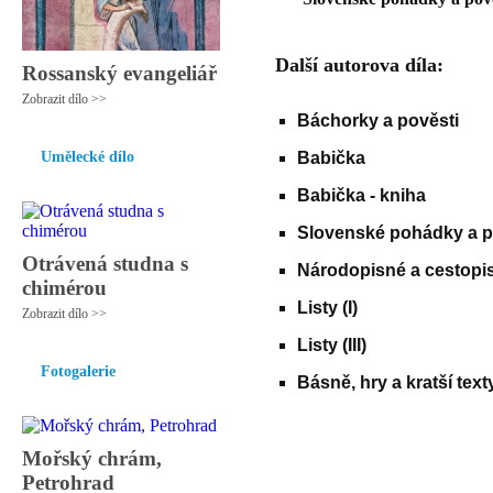
Další autorova díla:
Rossanský evangeliář
Zobrazit dílo >>
Báchorky a pověsti
Umělecké dílo
Babička
Babička - kniha
Slovenské pohádky a po
Otrávená studna s
Národopisné a cestopi
chimérou
Listy (I)
Zobrazit dílo >>
Listy (III)
Fotogalerie
Básně, hry a kratší text
Mořský chrám,
Petrohrad