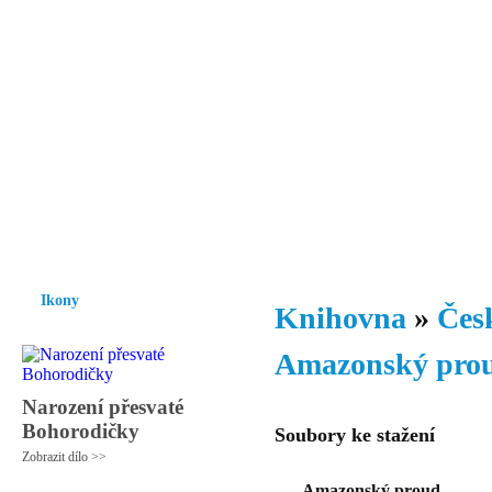
Vzrůst mravnosti a morálky je
nezbytnou podmínkou rozvoje
společnosti.
Úvod
Ikony
Hesychasmus
Umění
Knihovna
Hudba
Fot
Ikony
Knihovna
»
Česk
Amazonský pro
Narození přesvaté
Bohorodičky
Soubory ke stažení
Zobrazit dílo >>
Amazonský proud