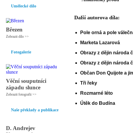
Umělecké dílo
Další autorova díla:
Březen
Pole orná a pole váleč
Zobrazit dílo >>
Marketa Lazarová
Fotogalerie
Obrazy z dějin národa č
Obrazy z dějin národa č
Občan Don Quijote a ji
Věční souputníci
Tři řeky
západu slunce
Rozmarné léto
Zobrazit fotografii >>
Útěk do Budína
Naše překlady a publikace
D. Andrejev