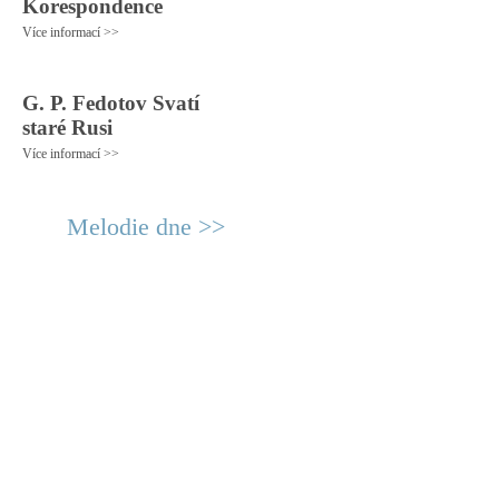
Korespondence
Více informací >>
G. P. Fedotov Svatí
staré Rusi
Více informací >>
Melodie dne >>
© 2011 Rodon.CZ
Hlavní stránka
|
Knihovna
|
Uměn
Všechna práva vyhrazena
Podmínky užití
|
Mapa stránek
|
Kont