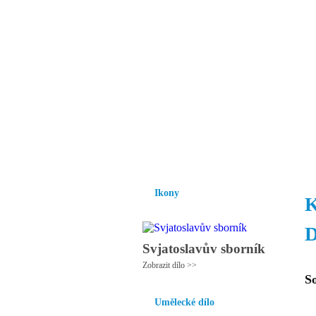
Vzrůst mravnosti a
nezbytnou podmínk
společnosti.
Úvod
Ikony
Hesychasmus
Umění
Ikony
K
D
Svjatoslavův sborník
Zobrazit dílo >>
S
Umělecké dílo