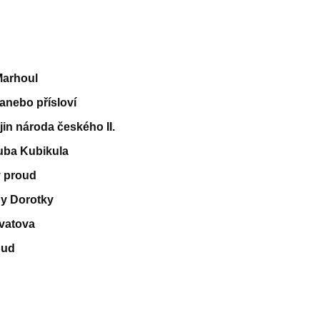
Marhoul
 anebo přísloví
jin národa českého II.
uba Kubikula
 proud
ny Dorotky
vatova
oud