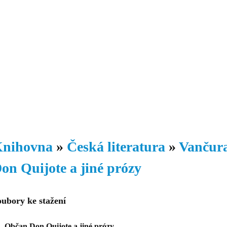
Daniil
 morálky je
ou rozvoje
Knihovna
Hudba
Fotogalerie
Videogalerie
Témata
Dop
nihovna
»
Česká literatura
»
Vančura
on Quijote a jiné prózy
oubory ke stažení
Občan Don Quijote a jiné prózy