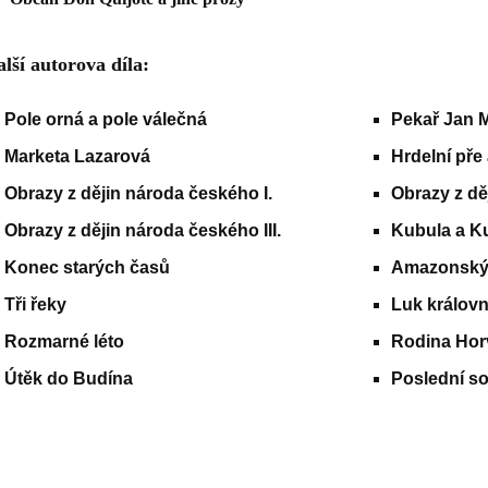
lší autorova díla:
Pole orná a pole válečná
Pekař Jan 
Marketa Lazarová
Hrdelní pře
Obrazy z dějin národa českého I.
Obrazy z dě
Obrazy z dějin národa českého III.
Kubula a K
Konec starých časů
Amazonský
Tři řeky
Luk králov
Rozmarné léto
Rodina Hor
Útěk do Budína
Poslední s