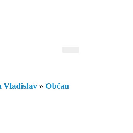
 Andrejev
Fond Daniila Andrejeva
oručujeme
Naše knihovna
 Vladislav
»
Občan