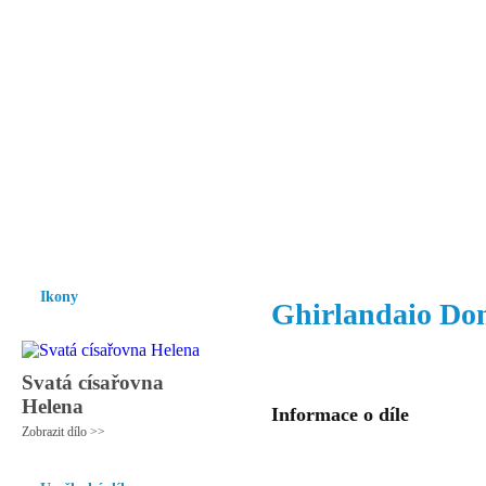
Vzrůst mravnosti a morálky je
nezbytnou podmínkou rozvoje
společnosti.
Úvod
Ikony
Hesychasmus
Umění
Knihovna
Hudba
Fot
Ikony
Ghirlandaio Do
Svatá císařovna
Helena
Informace o díle
Zobrazit dílo >>