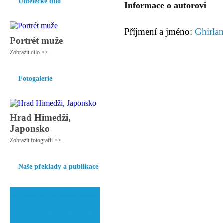
Umělecké dílo
Informace o autorovi
Příjmení a jméno:
Ghirla
Portrét muže
Zobrazit dílo >>
Fotogalerie
Hrad Himedži,
Japonsko
Zobrazit fotografii >>
Naše překlady a publikace