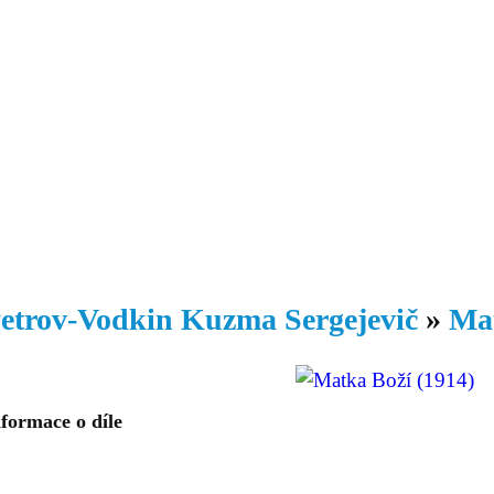
Daniil
 morálky je
ou rozvoje
Knihovna
Hudba
Fotogalerie
Videogalerie
Témata
Dop
etrov-Vodkin Kuzma Sergejevič
»
Mat
formace o díle