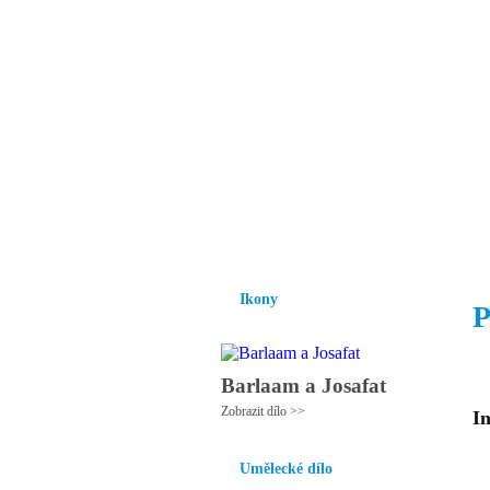
Vzrůst mravnosti a
nezbytnou podmínk
společnosti.
Úvod
Ikony
Hesychasmus
Umění
Ikony
P
Barlaam a Josafat
Zobrazit dílo >>
In
Umělecké dílo