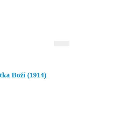
 Andrejev
Fond Daniila Andrejeva
oručujeme
Naše knihovna
ka Boží (1914)