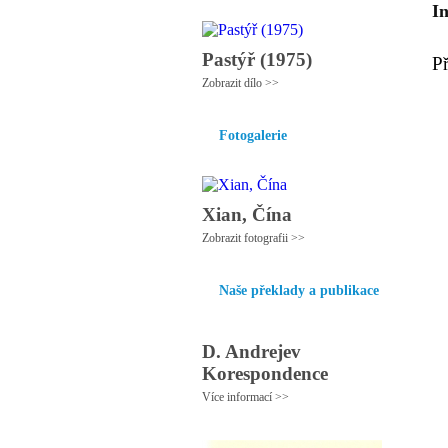
I
Pastýř (1975)
P
Zobrazit dílo >>
Fotogalerie
Xian, Čína
Zobrazit fotografii >>
Naše překlady a publikace
D. Andrejev
Korespondence
Více informací >>