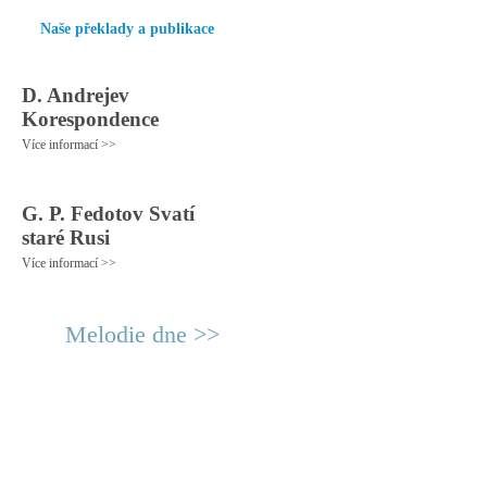
Naše překlady a publikace
D. Andrejev
Korespondence
Více informací >>
G. P. Fedotov Svatí
staré Rusi
Více informací >>
Melodie dne >>
© 2011 Rodon.CZ
Hlavní stránka
|
Knihovna
|
Uměn
Všechna práva vyhrazena
Podmínky užití
|
Mapa stránek
|
Kont