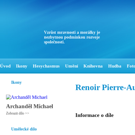
Vzrůst mravnosti a morálky je
nezbytnou podmínkou rozvoje
společnosti.
Úvod
Ikony
Hesychasmus
Umění
Knihovna
Hudba
Fot
Ikony
Renoir Pierre-A
Archanděl Michael
Zobrazit dílo >>
Informace o díle
Umělecké dílo