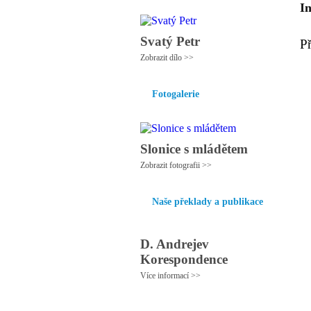
I
Svatý Petr
P
Zobrazit dílo >>
Fotogalerie
Slonice s mládětem
Zobrazit fotografii >>
Naše překlady a publikace
D. Andrejev
Korespondence
Více informací >>