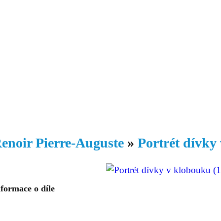
Daniil
 morálky je
ou rozvoje
Knihovna
Hudba
Fotogalerie
Videogalerie
Témata
Dop
enoir Pierre-Auguste
»
Portrét dívky
formace o díle