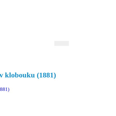
 Andrejev
Fond Daniila Andrejeva
oručujeme
Naše knihovna
 v klobouku (1881)