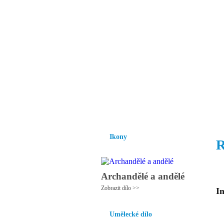
Vzrůst mravnosti a
nezbytnou podmínk
společnosti.
Úvod
Ikony
Hesychasmus
Umění
Ikony
R
Archandělé a andělé
Zobrazit dílo >>
In
Umělecké dílo