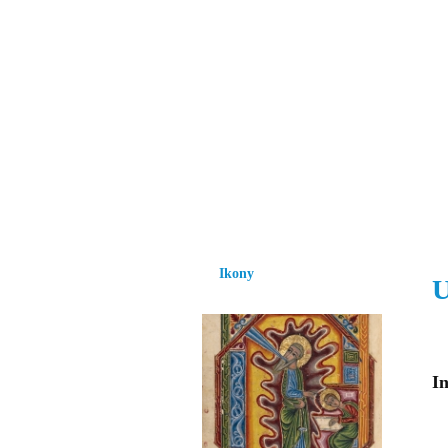
Vzrůst mravnosti a
nezbytnou podmínk
společnosti.
Úvod
Ikony
Hesychasmus
Umění
Ikony
U
In