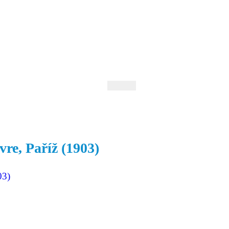
 Andrejev
Fond Daniila Andrejeva
oručujeme
Naše knihovna
vre, Paříž (1903)