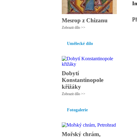
I
P
Mesrop z Chizanu
Zobrazit dílo >>
Umělecké dílo
Dobytí
Konstantinopole
křižáky
Zobrazit dílo >>
Fotogalerie
Mořský chrám,