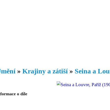
Daniil
 morálky je
ou rozvoje
Knihovna
Hudba
Fotogalerie
Videogalerie
Témata
Dop
mění
»
Krajiny a zátiší
»
Seina a Lou
formace o díle