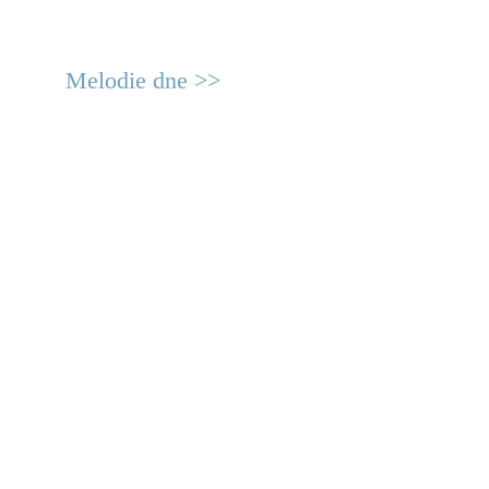
Melodie dne >>
© 2011 Rodon.CZ
Hlavní stránka
|
Knihovna
|
Uměn
Všechna práva vyhrazena
Podmínky užití
|
Mapa stránek
|
Kont