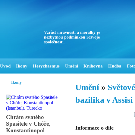
Vzrůst mravnosti a morálky je
nezbytnou podmínkou rozvoje
společnosti.
Úvod
Ikony
Hesychasmus
Umění
Knihovna
Hudba
Fot
Ikony
Umění
»
Světové
bazilika v Assisi
Chrám svatého
Spasitele v Chóře,
Informace o díle
Konstantinopol