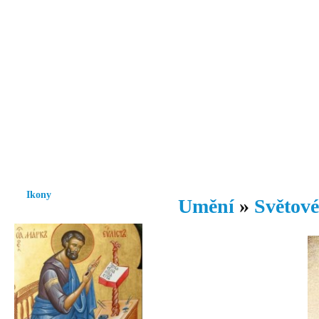
Vzrůst mravnosti a morálky je
nezbytnou podmínkou rozvoje
společnosti.
Úvod
Ikony
Hesychasmus
Umění
Knihovna
Hudba
Fot
Ikony
Umění
»
Světové