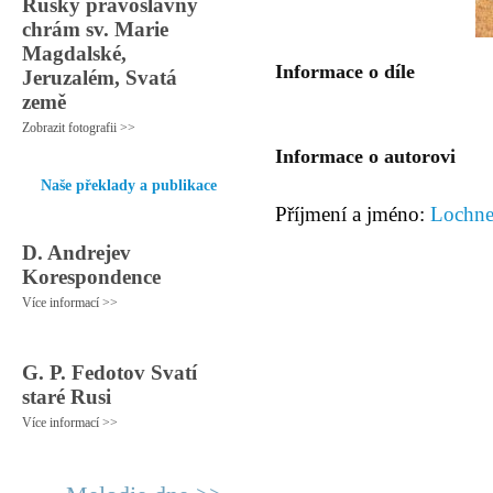
Ruský pravoslavný
chrám sv. Marie
Magdalské,
Informace o díle
Jeruzalém, Svatá
země
Zobrazit fotografii >>
Informace o autorovi
Naše překlady a publikace
Příjmení a jméno:
Lochne
D. Andrejev
Korespondence
Více informací >>
G. P. Fedotov Svatí
staré Rusi
Více informací >>