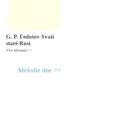
G. P. Fedotov Svatí
staré Rusi
Více informací >>
Melodie dne >>
© 2011 Rodon.CZ
Hlavní stránka
|
Knihovna
|
Uměn
Všechna práva vyhrazena
Podmínky užití
|
Mapa stránek
|
Kont