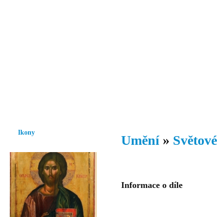
Vzrůst mravnosti a morálky je
nezbytnou podmínkou rozvoje
společnosti.
Úvod
Ikony
Hesychasmus
Umění
Knihovna
Hudba
Fot
Ikony
Umění
»
Světové
Informace o díle