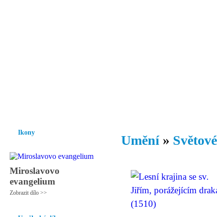
Vzrůst mravnosti a morálky je
nezbytnou podmínkou rozvoje
společnosti.
Úvod
Ikony
Hesychasmus
Umění
Knihovna
Hudba
Fot
Ikony
Umění
»
Světové
Miroslavovo
evangelium
Zobrazit dílo >>