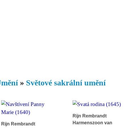
Daniil
 morálky je
ou rozvoje
Knihovna
Hudba
Fotogalerie
Videogalerie
Témata
Dop
mění
»
Světové sakrální umění
Rijn Rembrandt
Harmenszoon van
Rijn Rembrandt