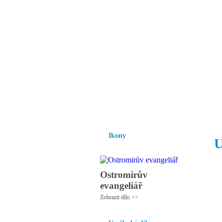
Vzrůst mravnosti a
nezbytnou podmínk
společnosti.
Úvod
Ikony
Hesychasmus
Umění
Ikony
U
Ostromirův
evangeliář
Zobrazit dílo >>