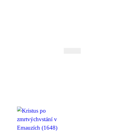
 Andrejev
Fond Daniila Andrejeva
oručujeme
Naše knihovna