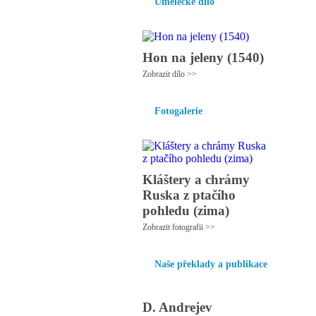
Umělecké dílo
Hon na jeleny (1540)
Zobrazit dílo >>
Fotogalerie
Kláštery a chrámy
Ruska z ptačího
pohledu (zima)
Zobrazit fotografii >>
Naše překlady a publikace
D. Andrejev