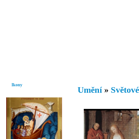
Vzrůst mravnosti a morálky je
nezbytnou podmínkou rozvoje
společnosti.
Úvod
Ikony
Hesychasmus
Umění
Knihovna
Hudba
Fot
Ikony
Umění
»
Světové