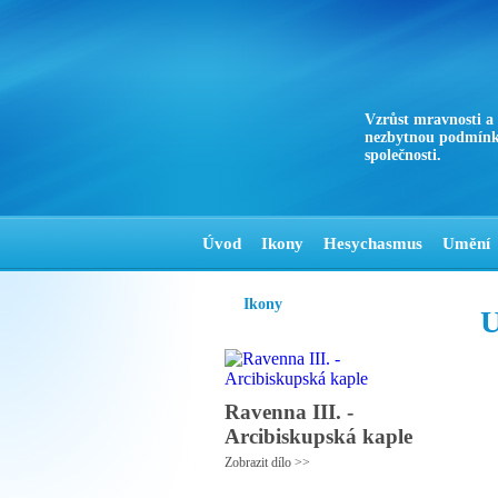
Vzrůst mravnosti a
nezbytnou podmínk
společnosti.
Úvod
Ikony
Hesychasmus
Umění
Ikony
U
Ravenna III. -
Arcibiskupská kaple
Zobrazit dílo >>