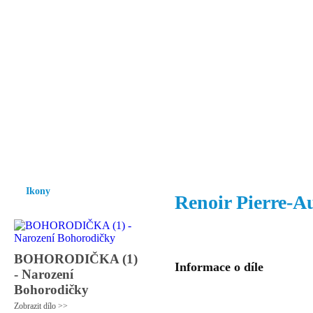
Vzrůst mravnosti a morálky je
nezbytnou podmínkou rozvoje
společnosti.
Úvod
Ikony
Hesychasmus
Umění
Knihovna
Hudba
Fot
Ikony
Renoir Pierre-A
BOHORODIČKA (1)
Informace o díle
- Narození
Bohorodičky
Zobrazit dílo >>