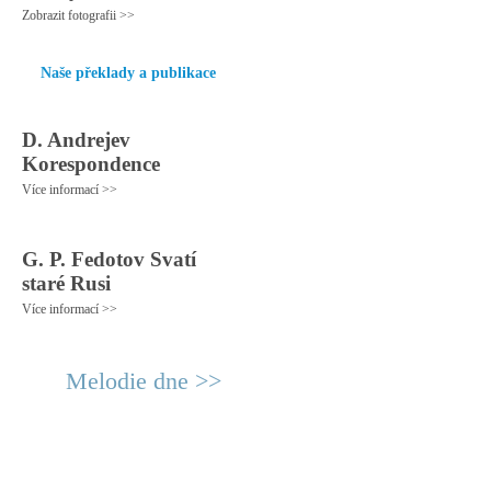
Zobrazit fotografii >>
Naše překlady a publikace
D. Andrejev
Korespondence
Více informací >>
G. P. Fedotov Svatí
staré Rusi
Více informací >>
Melodie dne >>
© 2011 Rodon.CZ
Hlavní stránka
|
Knihovna
|
Uměn