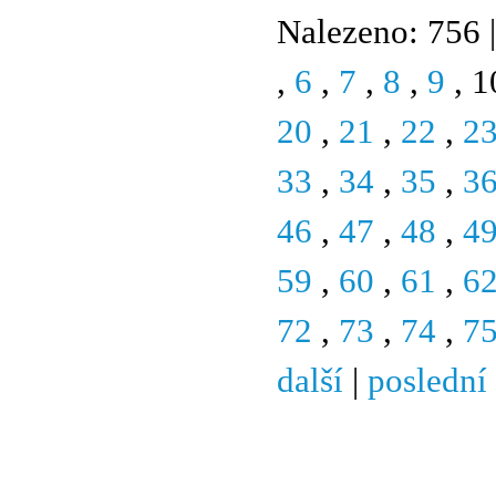
Nalezeno: 756 |
,
6
,
7
,
8
,
9
, 1
20
,
21
,
22
,
2
33
,
34
,
35
,
3
46
,
47
,
48
,
4
59
,
60
,
61
,
6
72
,
73
,
74
,
7
další
|
poslední
© 2011 Rodon.CZ
Hlavní stránka
|
Knihovna
|
Uměn