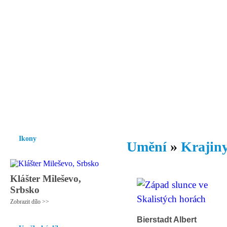
Vzrůst mravnosti a morálky je
nezbytnou podmínkou rozvoje
společnosti.
Úvod
Ikony
Hesychasmus
Umění
Knihovna
Hudba
Fot
Ikony
Umění
»
Krajiny
Klášter Mileševo,
Srbsko
Zobrazit dílo >>
Bierstadt Albert