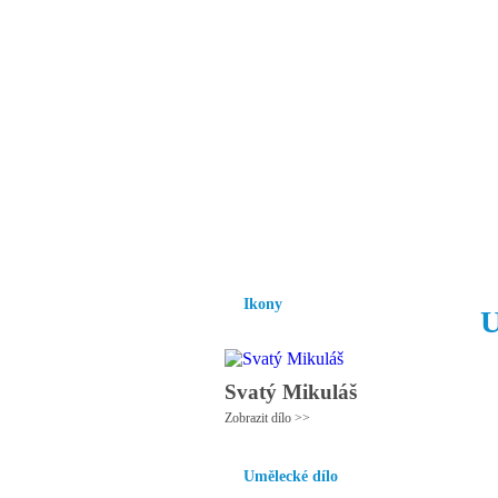
Vzrůst mravnosti a
nezbytnou podmínk
společnosti.
Úvod
Ikony
Hesychasmus
Umění
Ikony
U
Svatý Mikuláš
Zobrazit dílo >>
Umělecké dílo