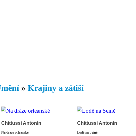
Daniil
 morálky je
ou rozvoje
Knihovna
Hudba
Fotogalerie
Videogalerie
Témata
Dop
mění
»
Krajiny a zátiší
Chittussi Antonín
Chittussi Antonín
Na dráze orleánské
Lodě na Seině