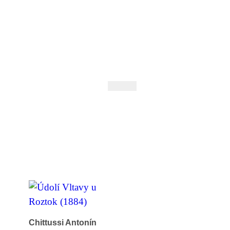
 Andrejev
Fond Daniila Andrejeva
oručujeme
Naše knihovna
Chittussi Antonín