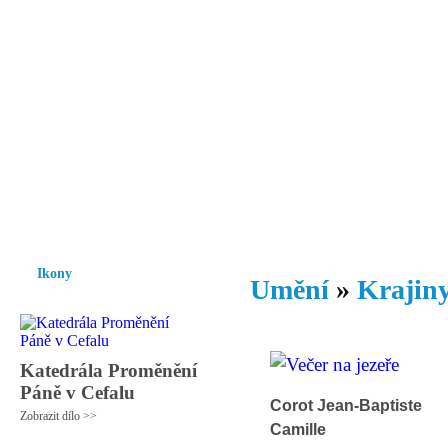
Vzrůst mravnosti a morálky je
nezbytnou podmínkou rozvoje
společnosti.
Úvod
Ikony
Hesychasmus
Umění
Knihovna
Hudba
Fot
Ikony
Umění
»
Krajiny
Katedrála Proměnění
Páně v Cefalu
Corot Jean-Baptiste
Zobrazit dílo >>
Camille