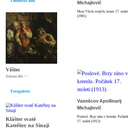
Umělecké dílo
Michajlovič
Most Všech svatých, konec 17. stolet
(1901)
Věštec
Zobrazit dílo >>
Fotogalerie
Vasněcov Apollinarij
Michajlovič
Poslové. Brzy ráno v kremlu. Počáte
Klášter svaté
17. století (1913)
Kateřiny na Sinaji