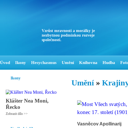
Vzrůst mravnosti a morálky je
nezbytnou podmínkou rozvoje
společnosti.
Úvod
Ikony
Hesychasmus
Umění
Knihovna
Hudba
Fot
Ikony
Umění
»
Krajiny
Klášter Nea Moni,
Řecko
Zobrazit dílo >>
Vasněcov Apollinarij