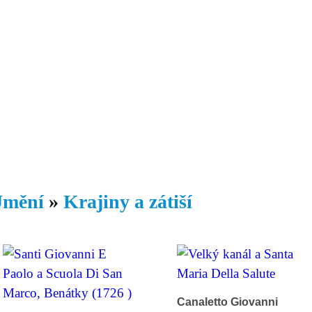
Daniil
 morálky je
ou rozvoje
Knihovna
Hudba
Fotogalerie
Videogalerie
Témata
Dop
mění
»
Krajiny a zátiší
Canaletto Giovanni