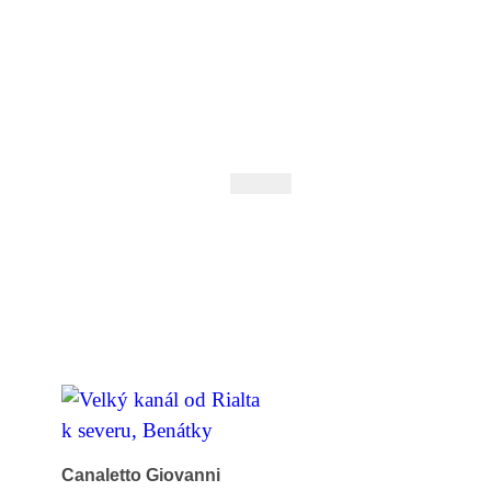
 Andrejev
Fond Daniila Andrejeva
oručujeme
Naše knihovna
Canaletto Giovanni