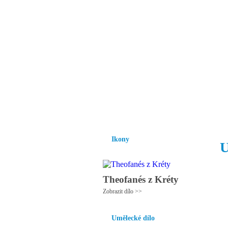
Vzrůst mravnosti a
nezbytnou podmínk
společnosti.
Úvod
Ikony
Hesychasmus
Umění
Ikony
U
Theofanés z Kréty
Zobrazit dílo >>
Umělecké dílo