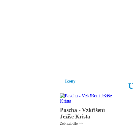
Vzrůst mravnosti a
nezbytnou podmínk
společnosti.
Úvod
Ikony
Hesychasmus
Umění
Ikony
U
Pascha - Vzkříšení
Ježíše Krista
Zobrazit dílo >>