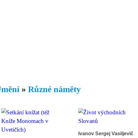
Daniil
 morálky je
ou rozvoje
Knihovna
Hudba
Fotogalerie
Videogalerie
Témata
Dop
mění
»
Různé náměty
Ivanov Sergej Vasiljevič