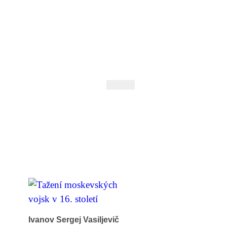
 Andrejev
Fond Daniila Andrejeva
oručujeme
Naše knihovna
Ivanov Sergej Vasiljevič