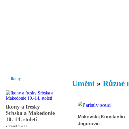
Vzrůst mravnosti a morálky je
nezbytnou podmínkou rozvoje
společnosti.
Úvod
Ikony
Hesychasmus
Umění
Knihovna
Hudba
Fot
Ikony
Umění
»
Různé 
Ikony a fresky
Srbska a Makedonie
Makovskij Konstantin
10.-14. století
Jegorovič
Zobrazit dílo >>