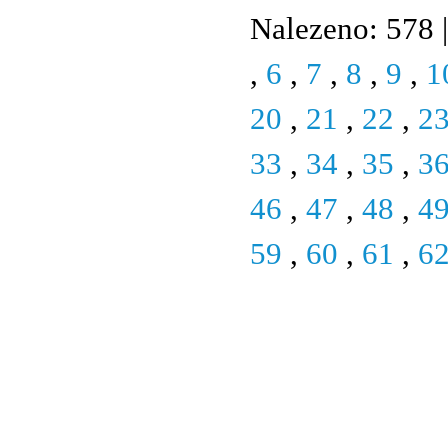
Nalezeno: 578 |
,
6
,
7
,
8
,
9
,
1
20
,
21
,
22
,
2
33
,
34
,
35
,
3
46
,
47
,
48
,
4
59
,
60
,
61
,
6
© 2011 Rodon.CZ
Hlavní stránka
|
Knihovna
|
Uměn
Všechna práva vyhrazena
Podmínky užití
|
Mapa stránek
|
Kont