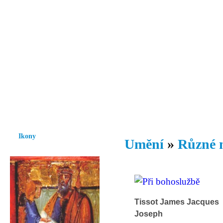
Vzrůst mravnosti a morálky je
nezbytnou podmínkou rozvoje
společnosti.
Úvod
Ikony
Hesychasmus
Umění
Knihovna
Hudba
Fot
Ikony
Umění
»
Různé 
Tissot James Jacques
Joseph