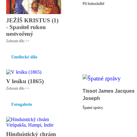
Při bohoslužbě
JEŽÍŠ KRISTUS (1)
- Spasitel rukou
nestvořený
Zobrazit dílo >>
Umělecké dílo
V lesíku (1865)
Zobrazit dílo >>
Tissot James Jacques
Joseph
Fotogalerie
Špatné zprávy
Hinduistický chrám