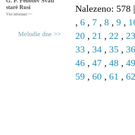
G. P. Fedotov Svatí
Nalezeno: 578 |
staré Rusi
Více informací >>
,
6
,
7
,
8
,
9
,
1
Melodie dne >>
20
,
21
,
22
,
2
33
,
34
,
35
,
3
46
,
47
,
48
,
4
59
,
60
,
61
,
6
© 2011 Rodon.CZ
Hlavní stránka
|
Knihovna
|
Uměn
Všechna práva vyhrazena
Podmínky užití
|
Mapa stránek
|
Kont