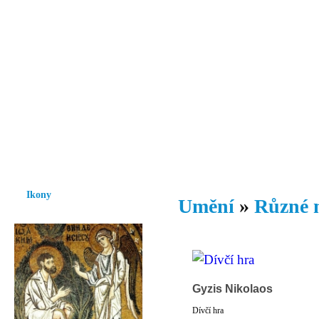
Vzrůst mravnosti a morálky je
nezbytnou podmínkou rozvoje
společnosti.
Úvod
Ikony
Hesychasmus
Umění
Knihovna
Hudba
Fot
Ikony
Umění
»
Různé 
Gyzis Nikolaos
Dívčí hra