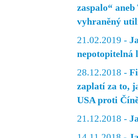
zaspalo“ aneb
vyhraněný util
21.02.2019 -
J
nepotopitelná 
28.12.2018 -
F
zaplatí za to,
USA proti Čín
21.12.2018 -
J
14.11.2018 -
J