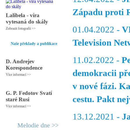
Západu proti 
Lalibela - víra
vytesaná do skály
01.04.2022 -
V
Zobrazit fotografii >>
Television Net
Naše překlady a publikace
11.02.2022 -
Pe
D. Andrejev
Korespondence
demokracii př
Více informací >>
v nové fázi. K
G. P. Fedotov Svatí
cestu. Pakt nej
staré Rusi
Více informací >>
13.12.2021 -
J
Melodie dne >>