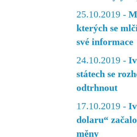
25.10.2019 -
M
kterých se ml
své informace
24.10.2019 -
I
státech se roz
odtrhnout
17.10.2019 -
I
dolaru“ začalo
měny