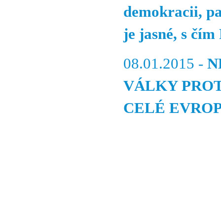
demokracii, p
je jasné, s čí
08.01.2015 -
N
VÁLKY PROTI
CELÉ EVROP
© 2011 Rodon.CZ
Hlavní stránka
|
Knihovna
|
Uměn
Všechna práva vyhrazena
Podmínky užití
|
Mapa stránek
|
Kont