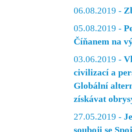
06.08.2019 -
Z
05.08.2019 -
P
Číňanem na v
03.06.2019 -
V
civilizací a p
Globální alter
získávat obrys
27.05.2019 -
J
souboji se Spo