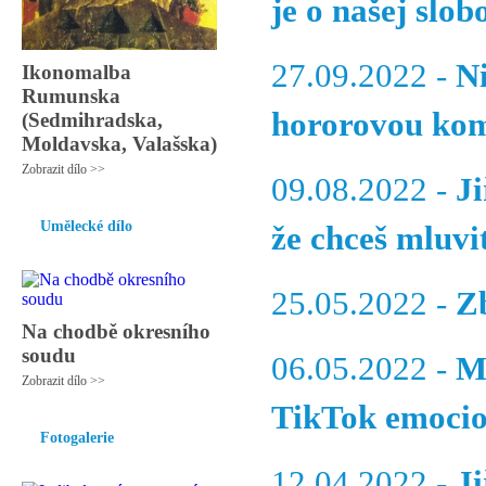
je o našej slob
27.09.2022 -
N
Ikonomalba
Rumunska
hororovou kom
(Sedmihradska,
Moldavska, Valašska)
Zobrazit dílo >>
09.08.2022 -
Ji
Umělecké dílo
že chceš mluvi
25.05.2022 -
Z
Na chodbě okresního
soudu
06.05.2022 -
M
Zobrazit dílo >>
TikTok emocion
Fotogalerie
12.04.2022 -
Ji