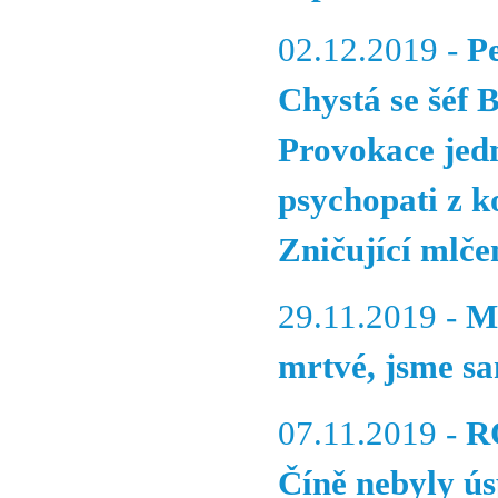
02.12.2019 -
P
Chystá se šéf 
Provokace jed
psychopati z k
Zničující mlče
29.11.2019 -
M
mrtvé, jsme s
07.11.2019 -
R
Číně nebyly ú