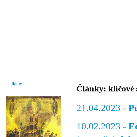
Vzrůst mravnosti a morálky je
nezbytnou podmínkou rozvoje
společnosti.
Úvod
Ikony
Hesychasmus
Umění
Knihovna
Hudba
Fot
Ikony
Články: klíčové 
21.04.2023 -
P
10.02.2023 -
E