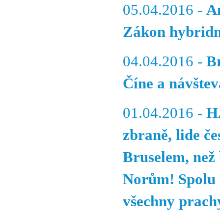
05.04.2016 -
A
Zákon hybridn
04.04.2016 -
B
Číne a návštev
01.04.2016 -
H
zbraně, lide č
Bruselem, než
Norům! Spolu s
všechny prach