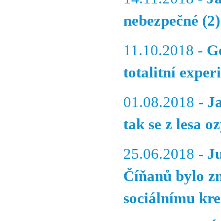
nebezpečné (2)
11.10.2018 -
G
totalitní expe
01.08.2018 -
J
tak se z lesa o
25.06.2018 -
J
Číňanů bylo z
sociálnímu kre